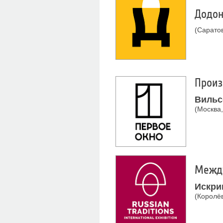
Додон
(Саратов
Произ
Вильс
(
Москва,
Между
Искри
(Королёв