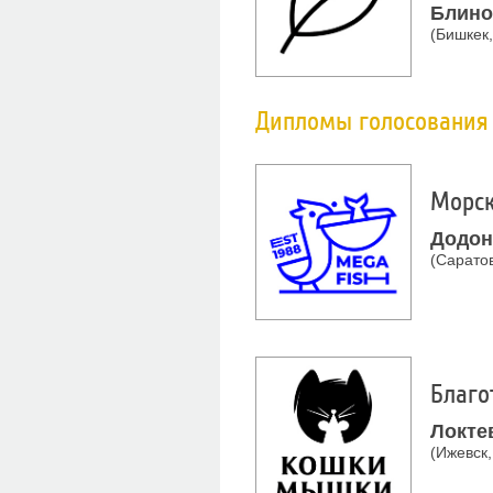
Блино
(Бишкек,
Дипломы голосовани
Морск
Додон
(Саратов
Благо
Локте
(Ижевск,