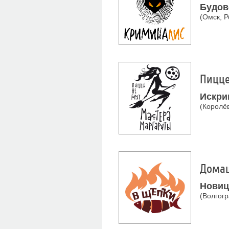
Будов
(Омск, Р
Пицце
Искри
(Королёв
Домаш
Новиц
(Волгогр