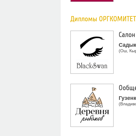
Дипломы ОРГКОМИТЕТ
Салон
Садык
(Ош, Кы
О
общ
Гузен
(Владиво