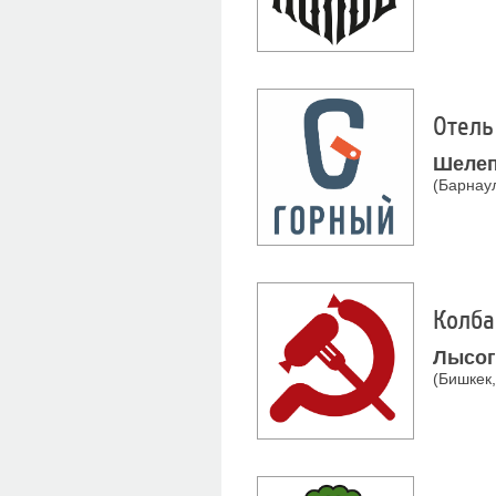
Отель
Шелеп
(Барнаул
Колба
Лысог
(Бишкек,