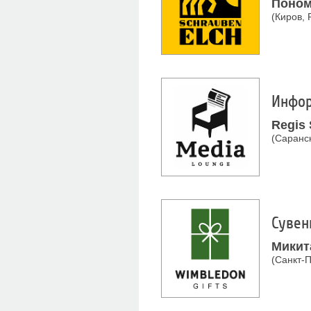
Поном
(Киров, 
Инфор
Regis 
(Саранск
Сувен
Микит
(Санкт-П