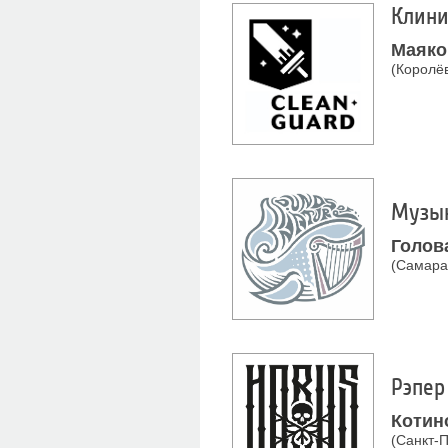
Клини
Маяко
(Королёв
Музык
Голов
(Самара
Рэпер
Котин
(Санкт-П