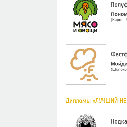
Полуф
Поном
(Киров, 
Фастф
Мойди
(Шопоко
Дипломы «ЛУЧШИЙ Н
Подка